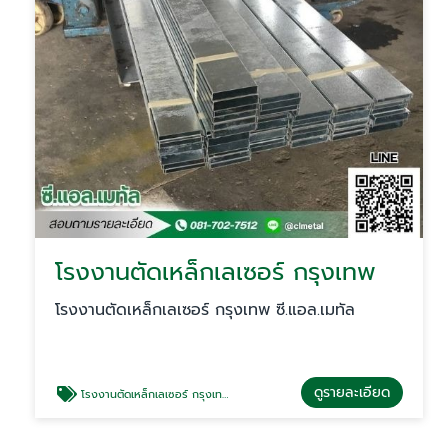
โรงงานตัดเหล็กเลเซอร์ กรุงเทพ
โรงงานตัดเหล็กเลเซอร์ กรุงเทพ ซี.แอล.เมทัล
ดูรายละเอียด
โรงงานตัดเหล็กเลเซอร์ กรุงเทพ