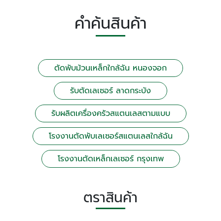
คำค้นสินค้า
ตัดพับม้วนเหล็กใกล้ฉัน หนองจอก
รับตัดเลเซอร์ ลาดกระบัง
รับผลิตเครื่องครัวสแตนเลสตามแบบ
โรงงานตัดพับเลเซอร์สแตนเลสใกล้ฉัน
โรงงานตัดเหล็กเลเซอร์ กรุงเทพ
ตราสินค้า