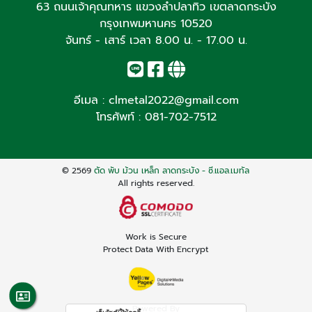
63 ถนนเจ้าคุณทหาร แขวงลำปลาทิว เขตลาดกระบัง
กรุงเทพมหานคร 10520
จันทร์ - เสาร์ เวลา 8.00 น. - 17.00 น.
อีเมล :
clmetal2022@gmail.com
โทรศัพท์ :
081-702-7512
© 2569
ตัด พับ ม้วน เหล็ก ลาดกระบัง - ซี.แอล.เมทัล
All rights reserved.
Work is Secure
Protect Data With Encrypt
Powered By