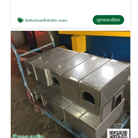
ดูรายละเอียด
ตัดพับม้วนเหล็กใกล้ฉัน หนองจอก