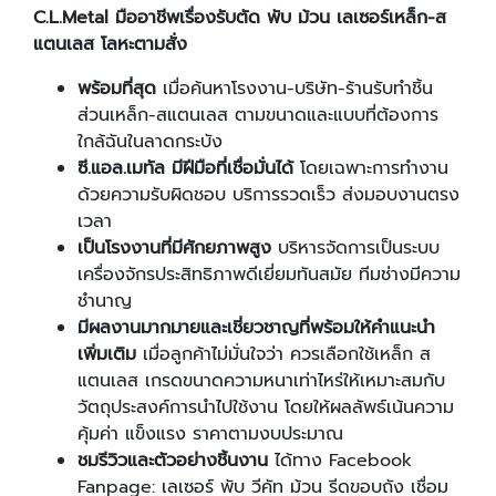
C
.L
.Metal
มืออาชีพเรื่องรับตัด พับ ม้วน เลเซอร์เหล็ก
-
ส
แตนเลส โลหะตามสั่ง
พร้อมที่สุด
เมื่อค้นหาโรงงาน-บริษัท-ร้านรับทำชิ้น
ส่วนเหล็ก-สแตนเลส ตามขนาดและแบบที่ต้องการ
ใกล้ฉันในลาดกระบัง
ซี.แอล.เมทัล มีฝีมือที่เชื่อมั่นได้
โดยเฉพาะการทำงาน
ด้วยความรับผิดชอบ บริการรวดเร็ว ส่งมอบงานตรง
เวลา
เป็นโรงงานที่มีศักยภาพสูง
บริหารจัดการเป็นระบบ
เครื่องจักรประสิทธิภาพดีเยี่ยมทันสมัย ทีมช่างมีความ
ชำนาญ
มีผลงานมากมายและเชี่ยวชาญที่พร้อมให้คำแนะนำ
เพิ่มเติม
เมื่อลูกค้าไม่มั่นใจว่า ควรเลือกใช้เหล็ก ส
แตนเลส เกรดขนาดความหนาเท่าไหร่ให้เหมาะสมกับ
วัตถุประสงค์การนำไปใช้งาน โดยให้ผลลัพธ์เน้นความ
คุ้มค่า แข็งแรง ราคาตามงบประมาณ
ชมรีวิวและตัวอย่างชิ้นงาน
ได้ทาง Facebook
Fanpage: เลเซอร์ พับ วีคัท ม้วน รีดขอบถัง เชื่อม