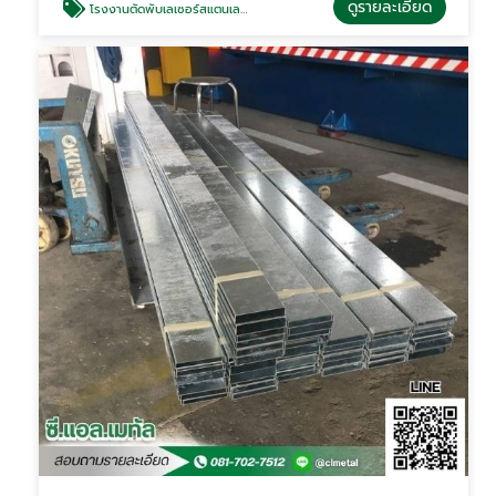
ดูรายละเอียด
โรงงานตัดพับเลเซอร์สแตนเลสใกล้ฉัน