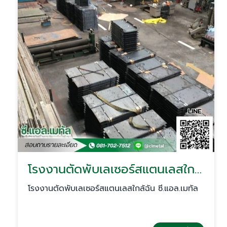
โรงงานตัดพับเลเซอร์สแตนเลสใกล้ฉัน
โรงงานตัดพับเลเซอร์สแตนเลสใกล้ฉัน ซี.แอล.เมทัล