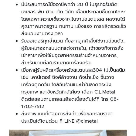
มีประสบการณ์มืออาชีพกว่า 20 ปี ในธุรกิจรับตัด
เลเซอร์ พับ ม้วน ดัด วีคัท เชื่อมประกอบชิ้นงานโลหะ
โดยเฉพาะความเชี่ยวชาญในงานสแตนเลส ผลงานได้
คุณภาพมาตรฐาน ทนทาน แข็งแรง การผลิตรวดเร็ว
ส่งมอบงานตรงเวลา
รับออเดอร์ทุกจำนวน ทั้งจากลูกค้าสั่งใช้งานส่วนตัว,
ผู้รับเหมาออกแบบตกแต่งภายใน, เจ้าของกิจการสั่ง
เข้าสาขาเพื่อใช้ในอุตสาหกรรมร้านจำหน่ายอาหาร,
สำหรับขายต่อในร้านขายเครื่องครัว
เมื่อหาผู้รับผลิตเครื่องครัวสแตนเลส304 ไม่เป็นสนิม
เช่น เคาน์เตอร์ ซิงค์ล้างจาน ถังน้ำแข็ง ชั้นวาง
เครื่องดูดควัน ใกล้ฉันร้านแนะนำในลาดกระบัง
กรุงเทพ และจังหวัดใกล้เคียง เลือก C.L.Metal
ติดต่อสอบถามรายละเอียดเบื้องต้นได้ที่ โทร 08-
1702-7512
ส่งภาพแบบที่ต้องการสั่งทำ เพื่อขอทราบราคา
ประเมินได้โดยด่วน ที่ LINE @clmetal