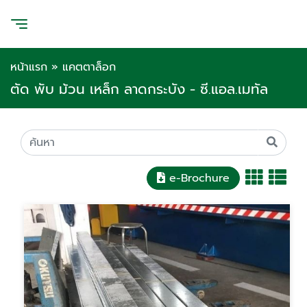
หน้าแรก
»
แคตตาล็อก
ตัด พับ ม้วน เหล็ก ลาดกระบัง - ซี.แอล.เมทัล
e-Brochure