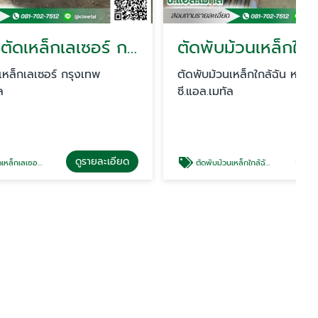
โรงงานตัดเหล็กเลเซอร์ กรุงเทพ
ตัดพับม้วนเหล็กใกล้ฉัน หนองจอก
งเทพ
ตัดพับม้วนเหล็กใกล้ฉัน หนองจอก
ซี.แอล.เมทัล
ูรายละเอียด
ดูรายละเอียด
ตัดพับม้วนเหล็กใกล้ฉัน หนองจอก