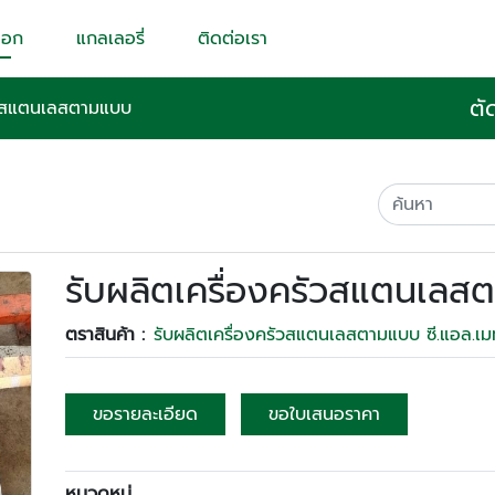
็อก
แกลเลอรี่
ติดต่อเรา
ตั
รัวสแตนเลสตามแบบ
รับผลิตเครื่องครัวสแตนเล
ตราสินค้า :
รับผลิตเครื่องครัวสแตนเลสตามแบบ ซี.แอล.เม
ขอรายละเอียด
ขอใบเสนอราคา
หมวดหมู่