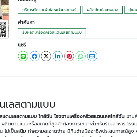
บริการตัดและพับโลหะด้วยเลเซอร์
ผลิตภัณฑ์สเตนเลส
ตู้แล
คำค้นหา
รับผลิตเครื่องครัวสแตนเลสตามแบบ
แชร์
แตนเลสตามแบบ
นสแตนเลสตามแบบ ใกล้ฉัน โรงงานเครื่องครัวสแตนเลสใกล้ฉัน
งานส
ลิตตามแบบหรือขนาดที่ลูกค้าต้องการเหมาะสำหรับร้านอาหาร โรงแรม
เป็นสนิม ทำความสะอาดง่าย มีทีมช่างมืออาชีพประสบการณ์สูง งานที