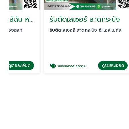
รับตัดเลเซอร์ ลาดกระบัง
รับตัดเลเซอร์ ลาดกระบัง ซี.แอล.เมทัล
โรงงานตั
ซี.แอล.เมท
ดูรายละเอียด
รับตัดเลเซอร์ ลาดกระบัง
โรงงานตัดพับเล