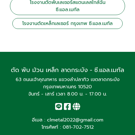
โรงงานตัดพับเลเซอร์สแตนเลสใกล้ฉัน
ซี.แอล.เมทัล
โรงงานตัดเหล็กเลเซอร์ กรุงเทพ ซี.แอล.เมทัล
ตัด พับ ม้วน เหล็ก ลาดกระบัง - ซี.แอล.เมทัล
63 ถนนเจ้าคุณทหาร แขวงลำปลาทิว เขตลาดกระบัง
กรุงเทพมหานคร 10520
จันทร์ - เสาร์ เวลา 8.00 น. - 17.00 น.
อีเมล :
clmetal2022@gmail.com
โทรศัพท์ :
081-702-7512