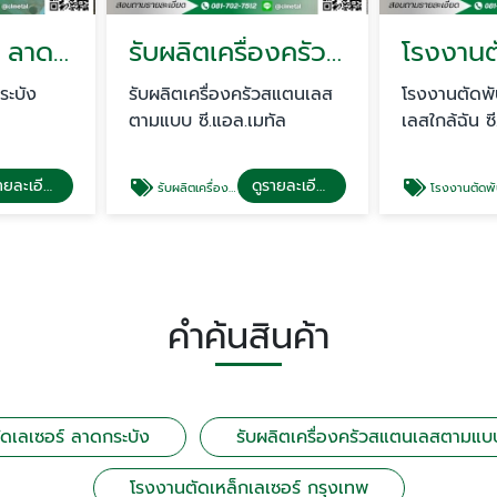
รับตัดเลเซอร์ ลาดกระบัง
รับผลิตเครื่องครัวสแตนเลสตามแบบ
ระบัง
รับผลิตเครื่องครัวสแตนเลส
โรงงานตัดพ
ตามแบบ ซี.แอล.เมทัล
เลสใกล้ฉัน ซ
ดูรายละเอียด
ดูรายละเอียด
รับผลิตเครื่องครัวสแตนเลสตามแบบ
โรงงานตัดพับเลเซอร์สแตนเลสใกล้
คำค้นสินค้า
ัดเลเซอร์ ลาดกระบัง
รับผลิตเครื่องครัวสแตนเลสตามแบ
โรงงานตัดเหล็กเลเซอร์ กรุงเทพ