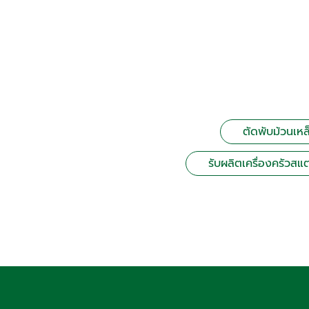
ตัดพับม้วนเหล
รับผลิตเครื่องครัวส