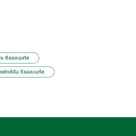
ง ซี.แอล.เมทัล
ใกล้ฉัน ซี.แอล.เมทัล