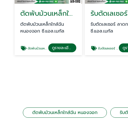
ตัดพับม้วนเหล็กใกล้ฉัน หนองจอก
ตัดพับม้วนเหล็กใกล้ฉัน
รับตัดเลเซอร์ ลาดก
หนองจอก ซี.แอล.เมทัล
ซี.แอล.เมทัล
ดูรายละเอียด
ตัดพับม้วนเหล็กใกล้ฉัน หนองจอก
รับตัดเลเซอร์ ลาดกระบัง
ตัดพับม้วนเหล็กใกล้ฉัน หนองจอก
รับต