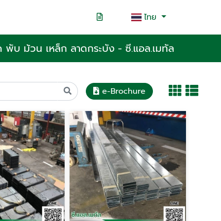
ไทย
ด พับ ม้วน เหล็ก ลาดกระบัง - ซี.แอล.เมทัล
e-Brochure