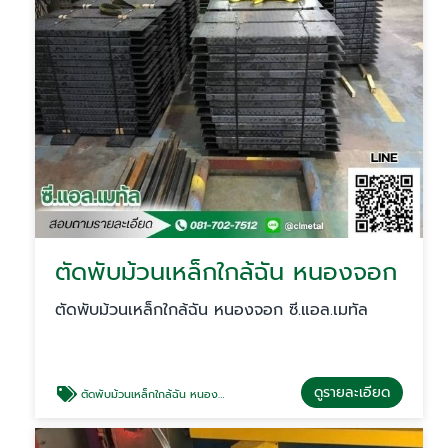
ตัดพับม้วนเหล็กใกล้ฉัน หนองจอก
ตัดพับม้วนเหล็กใกล้ฉัน หนองจอก ซี.แอล.เมทัล
ดูรายละเอียด
ตัดพับม้วนเหล็กใกล้ฉัน หนองจอก