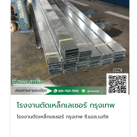
โรงงานตัดเหล็กเลเซอร์ กรุงเทพ
โรงงานตัดเหล็กเลเซอร์ กรุงเทพ ซี.แอล.เมทัล