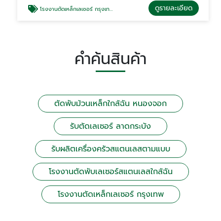
ดูรายละเอียด
โรงงานตัดเหล็กเลเซอร์ กรุงเทพ
คำค้นสินค้า
ตัดพับม้วนเหล็กใกล้ฉัน หนองจอก
รับตัดเลเซอร์ ลาดกระบัง
รับผลิตเครื่องครัวสแตนเลสตามแบบ
โรงงานตัดพับเลเซอร์สแตนเลสใกล้ฉัน
โรงงานตัดเหล็กเลเซอร์ กรุงเทพ