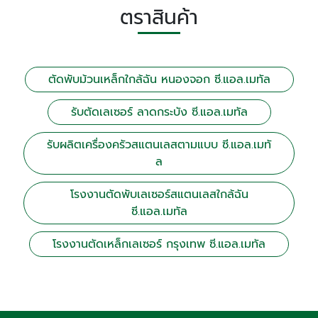
ตราสินค้า
ตัดพับม้วนเหล็กใกล้ฉัน หนองจอก ซี.แอล.เมทัล
รับตัดเลเซอร์ ลาดกระบัง ซี.แอล.เมทัล
รับผลิตเครื่องครัวสแตนเลสตามแบบ ซี.แอล.เมทั
ล
โรงงานตัดพับเลเซอร์สแตนเลสใกล้ฉัน
ซี.แอล.เมทัล
โรงงานตัดเหล็กเลเซอร์ กรุงเทพ ซี.แอล.เมทัล