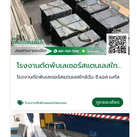
โรงงานตัดพับเลเซอร์สแตนเลสใกล้ฉัน
โรงงานตัดพับเลเซอร์สแตนเลสใกล้ฉัน ซี.แอล.เมทัล
ดูรายละเอียด
โรงงานตัดพับเลเซอร์สแตนเลสใกล้ฉัน