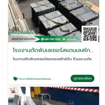
โรงงานตัดพับเลเซอร์สแตนเลสใกล้ฉัน
โรงงานตัดพับเลเซอร์สแตนเลสใกล้ฉัน ซี.แอล.เมทัล
ดูรายละเอียด
โรงงานตัดพับเลเซอร์สแตนเลสใกล้ฉัน