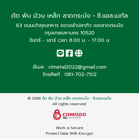
ตัด พับ ม้วน เหล็ก ลาดกระบัง - ซี.แอล.เมทัล
63 ถนนเจ้าคุณทหาร แขวงลำปลาทิว เขตลาดกระบัง
กรุงเทพมหานคร 10520
จันทร์ - เสาร์ เวลา 8.00 น. - 17.00 น.
อีเมล :
clmetal2022@gmail.com
โทรศัพท์ :
081-702-7512
© 2569
ตัด พับ ม้วน เหล็ก ลาดกระบัง - ซี.แอล.เมทัล
All rights reserved.
Work is Secure
Protect Data With Encrypt