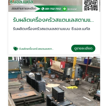
รับผลิตเครื่องครัวสแตนเลสตามแบบ
รับผลิตเครื่องครัวสแตนเลสตามแบบ ซี.แอล.เมทัล
ดูรายละเอียด
รับผลิตเครื่องครัวสแตนเลสตามแบบ