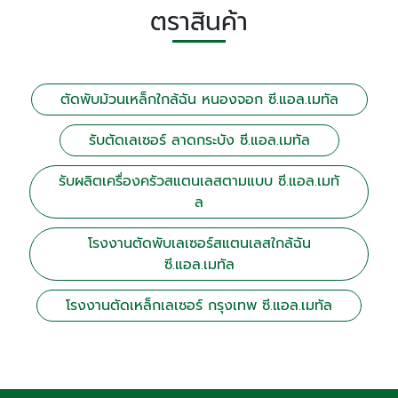
ตราสินค้า
ตัดพับม้วนเหล็กใกล้ฉัน หนองจอก ซี.แอล.เมทัล
รับตัดเลเซอร์ ลาดกระบัง ซี.แอล.เมทัล
รับผลิตเครื่องครัวสแตนเลสตามแบบ ซี.แอล.เมทั
ล
โรงงานตัดพับเลเซอร์สแตนเลสใกล้ฉัน
ซี.แอล.เมทัล
โรงงานตัดเหล็กเลเซอร์ กรุงเทพ ซี.แอล.เมทัล