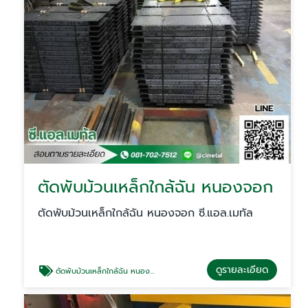
ตัดพับม้วนเหล็กใกล้ฉัน หนองจอก
ตัดพับม้วนเหล็กใกล้ฉัน หนองจอก ซี.แอล.เมทัล
ดูรายละเอียด
ตัดพับม้วนเหล็กใกล้ฉัน หนองจอก